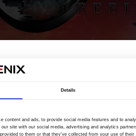
Details
販売エリアを選択してください。
Please select a sales area.
請選擇語言與地區
판매지역을 선택해주세요.
e content and ads, to provide social media features and to analy
 our site with our social media, advertising and analytics partn
 provided to them or that they’ve collected from your use of their