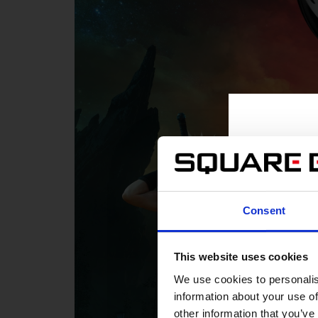
Consent
This website uses cookies
We use cookies to personalis
information about your use of
other information that you’ve