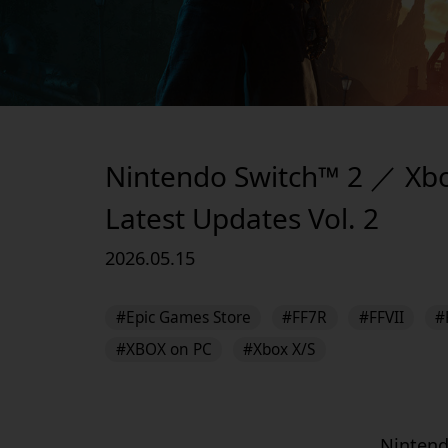
Nintendo Switch™ 2 ／ Xbo
Latest Updates Vol. 2
2026.05.15
#Epic Games Store
#FF7R
#FFVII
#
#XBOX on PC
#Xbox X/S
Nintend