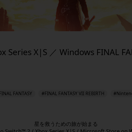
x Series X|S ／ Windows FINAL FA
FINAL FANTASY
#FINAL FANTASY VII REBIRTH
#Ninten
星を救うための旅が始まる
o Switch™ 2 / Xbox Series X|S / Microsoft Store on