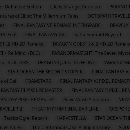
- Definitive Edition
Life is Strange: Reunion
PARANORM
tures of Elliot: The Millennium Tales
OCTOPATH TRAVELE
es
FINAL FANTASY VII REMAKE INTERGRADE
BRAVELY 
TRATEGY
FINAL FANTASY XVI
SaGa Emerald Beyond
T III HD-2D Remake
DRAGON QUEST I & II HD-2D Remak
II + Re Mind（DLC）
PARANORMASIGHT: The Seven Myster
ST BUILDERS
DRAGON QUEST X OFFLINE
Visions of 
STAR OCEAN THE SECOND STORY R
FINAL FANTASY VI
e of Dai
FOAMSTARS
FINAL FANTASY VI PIXEL REMAST
 FANTASY III PIXEL REMASTER
FINAL FANTASY II PIXEL R
FANTASY PIXEL REMASTER
PowerWash Simulator
NEW
RAVELER II
THEATRHYTHM FINAL BAR LINE
FORSPOK
Tactics Ogre: Reborn
HARVESTELLA
STAR OCEAN TH
LIVE A LIVE
The Centennial Case: A Shijima Story
SQUA