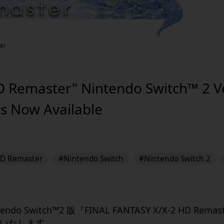
D Remaster" Nintendo Switch™ 2 V
s Now Available
HD Remaster
#Nintendo Switch
#Nintendo Switch 2
tendo Switch
™
2
版『
FINAL FANTASY X/X-2 HD Remas
いたします。