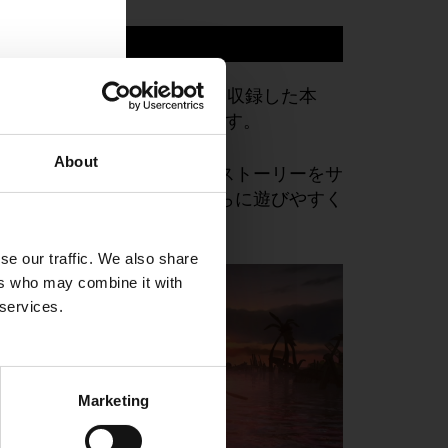
な
HD
リマスターとして
1
本に収録した本
Switch
™
2
で鮮やかに蘇ります。
About
ームブースト機能」を搭載。ストーリーをサ
にお楽しみいただけます。さらに遊びやすく
se our traffic. We also share
ers who may combine it with
 services.
Marketing