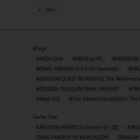
PREV
#Tags
#XBOX One
#XBOX on PC
#KINGDOM 
#FINAL FANTASY X/X-2 HD Remaster
#FIN
#DRAGON QUEST MONSTERS: The Withered 
#DISSIDIA DUELLUM FINAL FANTASY
#FIN
#Xbox X|S
#The Adventures of Elliot: The
Game Title
KINGDOM HEARTS Collection [I～III]
KING
FINAL FANTASY VII REVELATION
DRAGON Q