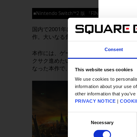
■
Nintendo Switch
™
2
版 『
FINAL FANTASY X/X-
国内で
2001
年に発売された『
FINAL FANT
作。大いなる脅威「シン」に立ち向かう少
Consent
本作には、ゲームスピードの変更やキャラ
クサク進めたい方からじっくりやり込みた
なった本作で、いまなお色褪せない感動の
This website uses cookies
We use cookies to personalis
information about your use of
other information that you’ve
PRIVACY NOTICE
|
COOKI
Consent
Necessary
Selection