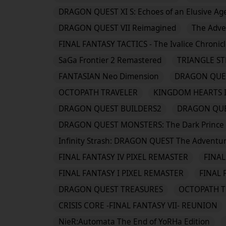
DRAGON QUEST XI S: Echoes of an Elusive Age 
DRAGON QUEST VII Reimagined
The Adven
FINAL FANTASY TACTICS - The Ivalice Chronicl
SaGa Frontier 2 Remastered
TRIANGLE S
FANTASIAN Neo Dimension
DRAGON QUES
OCTOPATH TRAVELER
KINGDOM HEARTS I
DRAGON QUEST BUILDERS2
DRAGON QUE
DRAGON QUEST MONSTERS: The Dark Prince
Infinity Strash: DRAGON QUEST The Adventur
FINAL FANTASY IV PIXEL REMASTER
FINAL
FINAL FANTASY I PIXEL REMASTER
FINAL 
DRAGON QUEST TREASURES
OCTOPATH T
CRISIS CORE -FINAL FANTASY VII- REUNION
NieR:Automata The End of YoRHa Edition