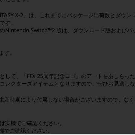
TASY X-2
』は、これまでにパッケージ出荷数とダウン
です。
の
Nintendo Switch
™
2
版は、ダウンロード版およびパ
ます。
として、「
FFX 25
周年記念ロゴ」のアートをあしらっ
コレクターズアイテムとなりますので、ぜひお見逃し
生産時期により付属しない場合がございますので、なく
ジは実機でご確認ください。
機でご確認ください。