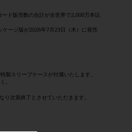
ロード販売数の合計が全世界で
2,000
万本以
ッケージ版が
2026
年
7
月
23
日（木）に発売
た特製スリーブケースが付属いたします。
なく。
なり次第終了とさせていただきます。