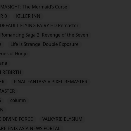
ASIGHT: The Mermaid's Curse
R 0
KILLER INN
DEFAULT FLYING FAIRY HD Remaster
Romancing Saga 2: Revenge of the Seven
e
Life is Strange: Double Exposure
ies of Honjo
Mana
I REBIRTH
ER
FINAL FANTASY V PIXEL REMASTER
EMASTER
S
column
EN
E DIVINE FORCE
VALKYRIE ELYSIUM
RE ENIX ASIA NEWS PORTAL