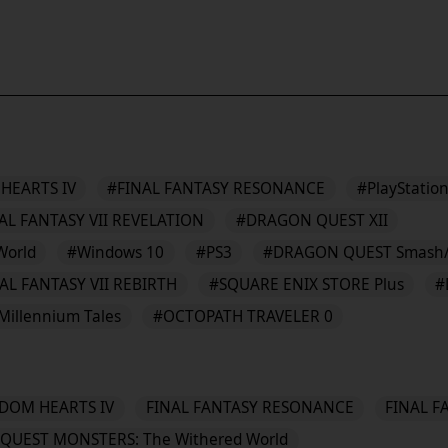
HEARTS IV
#FINAL FANTASY RESONANCE
#PlayStation
AL FANTASY VII REVELATION
#DRAGON QUEST XII
World
#Windows 10
#PS3
#DRAGON QUEST Smash
AL FANTASY VII REBIRTH
#SQUARE ENIX STORE Plus
#
 Millennium Tales
#OCTOPATH TRAVELER 0
DOM HEARTS IV
FINAL FANTASY RESONANCE
FINAL F
UEST MONSTERS: The Withered World