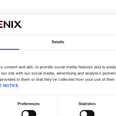
2 HD Remaster
』とは
ASY X
』と、その続編『
FINAL FANTASY X-2
』を高精細
年ティーダと召喚士ユウナの切ない物語が、
Nintendo 
Details
販売エリアを選択してください。
クター強化、エンカウント率の変更など、充実の「ゲ
Please select a sales area.
い方まで、それぞれのプレイスタイルに合わせて快適
旅へ出かけましょう。
請選擇語言與地區
판매지역을 선택해주세요.
e content and ads, to provide social media features and to analy
 our site with our social media, advertising and analytics partn
 provided to them or that they’ve collected from your use of their
E NOTICE
Preferences
Statistics