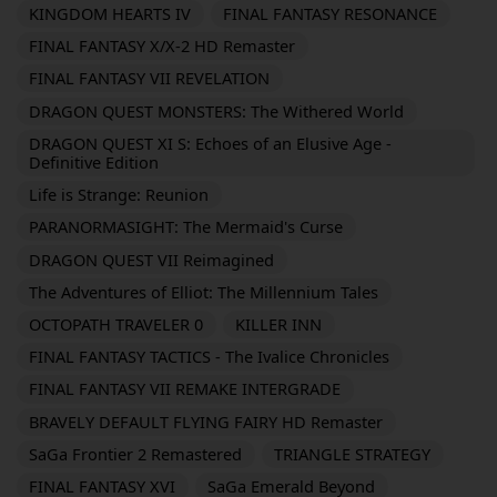
KINGDOM HEARTS IV
FINAL FANTASY RESONANCE
FINAL FANTASY X/X-2 HD Remaster
FINAL FANTASY VII REVELATION
DRAGON QUEST MONSTERS: The Withered World
DRAGON QUEST XI S: Echoes of an Elusive Age -
Definitive Edition
Life is Strange: Reunion
PARANORMASIGHT: The Mermaid's Curse
DRAGON QUEST VII Reimagined
The Adventures of Elliot: The Millennium Tales
OCTOPATH TRAVELER 0
KILLER INN
FINAL FANTASY TACTICS - The Ivalice Chronicles
FINAL FANTASY VII REMAKE INTERGRADE
BRAVELY DEFAULT FLYING FAIRY HD Remaster
SaGa Frontier 2 Remastered
TRIANGLE STRATEGY
FINAL FANTASY XVI
SaGa Emerald Beyond