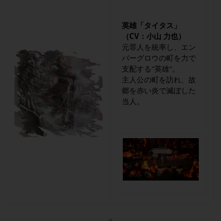
英雄「タイタス」
（CV：小山 力也）
元罪人を統率し、エン
バーグロウの町を力で
支配する"英雄"。
主人公の町を訪れ、故
郷を赤い炎で滅ぼした
当人。