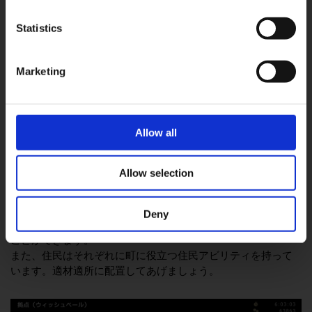
Statistics
OK
システム紹介
Marketing
タウンビルド
Allow all
-故郷の町を仲間たちと共に復興させよう-
Allow selection
町を復興させていけば、様々な施設を作ることができます。
料理が作れる「拠点」、様々な素材や収穫できる「畑」や
「牧場」に加え、「商店」を建てれば、旅先で仕入れた情報
Deny
で商品のラインナップが増えたり、特別な交易品を入手する
ことができます。
また、住民はそれぞれに町に役立つ住民アビリティを持って
います。適材適所に配置してあげましょう。