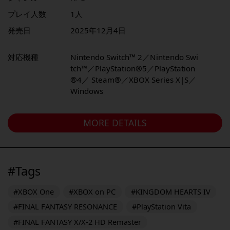
プレイ人数
1人
発売日
2025年12月4日
対応機種
Nintendo Switch™ 2／Nintendo Swi
tch™／PlayStation®5／PlayStation
®4／ Steam®／XBOX Series X|S／
Windows
MORE DETAILS
#Tags
#XBOX One
#XBOX on PC
#KINGDOM HEARTS IV
#FINAL FANTASY RESONANCE
#PlayStation Vita
#FINAL FANTASY X/X-2 HD Remaster