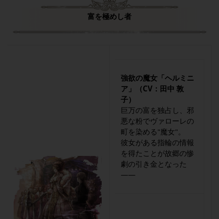
富を極めし者
強欲の魔女「ヘルミニ
ア」（CV：田中 敦
子）
巨万の富を独占し、邪
悪な粉でヴァローレの
町を染める"魔女"。
彼女がある指輪の情報
を得たことが故郷の惨
劇の引き金となった
――