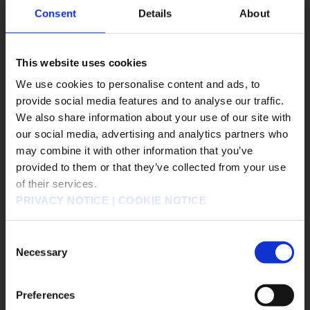
サンシェイドで名を馳
Consent
Details
About
せるやり手の商人。
少年のような外見に侮
られがちだが、その商
This website uses cookies
才は本物。
冷静な判断力と確か
We use cookies to personalise content and ads, to
な"目"を持ち、小さな
provide social media features and to analyse our traffic.
商機も見逃さない。
We also share information about your use of our site with
our social media, advertising and analytics partners who
may combine it with other information that you’ve
販売エリアを選択してください。
provided to them or that they’ve collected from your use
of their services.
Please select a sales area.
PRIVACY NOTICE
|
COOKIE NOTICE
請選擇語言與地區
판매지역을 선택해주세요.
Consent
Necessary
Selection
Preferences