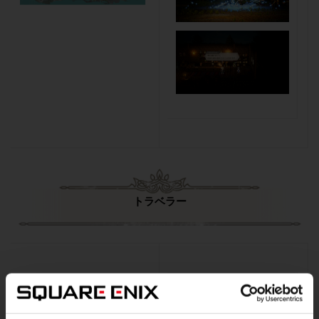
トラベラー
ルド（CV：堀江 瞬）
職業：商人