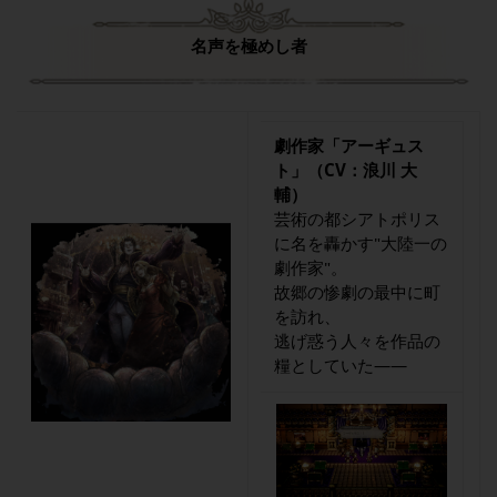
名声を極めし者
劇作家「アーギュス
ト」（CV：浪川 大
輔）
芸術の都シアトポリス
に名を轟かす"大陸一の
劇作家"。
故郷の惨劇の最中に町
を訪れ、
逃げ惑う人々を作品の
糧としていた――