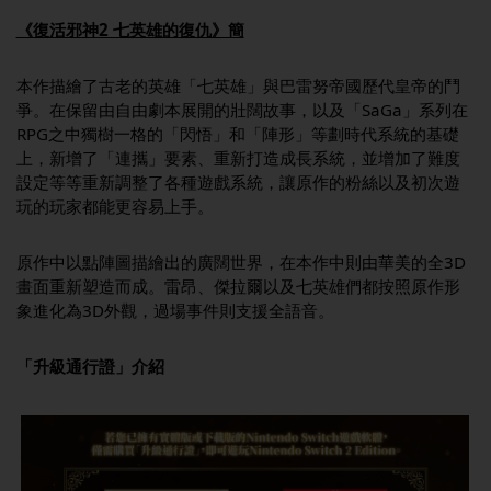
《復活邪神2 七英雄的復仇》簡
本作描繪了古老的英雄「七英雄」與巴雷努帝國歷代皇帝的鬥
爭。在保留由自由劇本展開的壯闊故事，以及「SaGa」系列在
RPG之中獨樹一格的「閃悟」和「陣形」等劃時代系統的基礎
上，新增了「連攜」要素、重新打造成長系統，並增加了難度
設定等等重新調整了各種遊戲系統，讓原作的粉絲以及初次遊
玩的玩家都能更容易上手。
原作中以點陣圖描繪出的廣闊世界，在本作中則由華美的全3D
畫面重新塑造而成。雷昂、傑拉爾以及七英雄們都按照原作形
象進化為3D外觀，過場事件則支援全語音。
「升級通行證」介紹