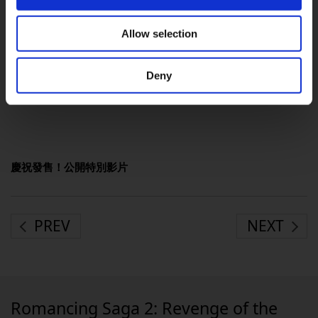
⑬降低了奇卡巴山、魔導士的堡壘、詩人的洞窟等需要跳躍動
Allow selection
作的地點的難度
Deny
⑭修復其他遊戲問題
慶祝發售！公開特別影片
PREV
NEXT
Romancing Saga 2: Revenge of the