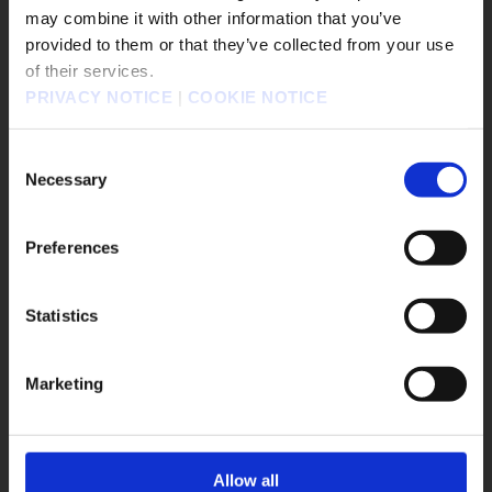
④強化部分全身鎧甲、布衣、盾及其他裝備
may combine it with other information that you’ve
販売エリアを選択してください。
provided to them or that they’ve collected from your use
⑤強化金剛盾、風神劍、利爪伸長、火熾拳
of their services.
Please select a sales area.
PRIVACY NOTICE
|
COOKIE NOTICE
請選擇語言與地區
⑥增加我方的地相回復量
판매지역을 선택해주세요.
Consent
⑦新增「繼承資料開始新遊戲」中不繼承的選項
Necessary
Selection
最大HP、最大BP、武器等級、法術等級、專精等級、能力
Preferences
⑧在選單畫面新增現在的帝國曆
⑨在戰鬥畫面新增陣形圖示
Statistics
OK
⑩將自動裝備細分為武器和防具
Marketing
⑪調整船的速度
Allow all
⑫在選項中新增「動態模糊」的ON/OFF項目