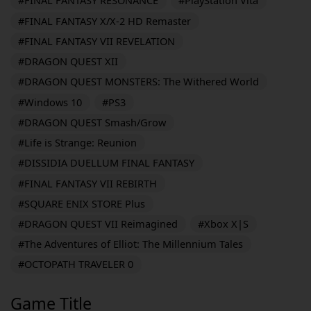
#FINAL FANTASY RESONANCE
#PlayStation Vita
#FINAL FANTASY X/X-2 HD Remaster
#FINAL FANTASY VII REVELATION
#DRAGON QUEST XII
#DRAGON QUEST MONSTERS: The Withered World
#Windows 10
#PS3
#DRAGON QUEST Smash/Grow
#Life is Strange: Reunion
#DISSIDIA DUELLUM FINAL FANTASY
#FINAL FANTASY VII REBIRTH
#SQUARE ENIX STORE Plus
#DRAGON QUEST VII Reimagined
#Xbox X|S
#The Adventures of Elliot: The Millennium Tales
#OCTOPATH TRAVELER 0
Game Title