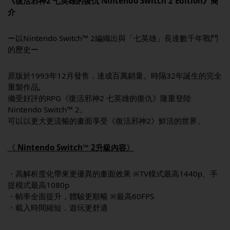
《復活邪神2 七英雄的復仇 Nintendo Switch
2 Edition》簡
介
ー以Nintendo Switch™ 2編織出與「七英雄」長達數千年戰鬥
的歷史ー
原版於1993年12月發售，達成百萬銷量。時隔32年誕生的完全
重製作品,
備受好評的RPG《復活邪神2 七英雄的復仇》隆重登陸
Nintendo Switch™ 2。
可以以更大更流暢的畫面享受《復活邪神2》鮮活的世界。
〈 Nintendo Switch™ 2升級內容〉
・高解析度化帶來更優異的畫面效果 ※TV模式最高1440p、手
提模式最高1080p
・幀率全面提升，體驗更順暢 ※最高60FPS
・載入時間縮短，遊玩更舒適