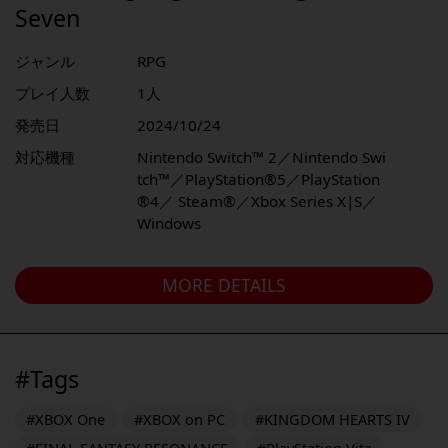
Seven
ジャンル
RPG
プレイ人数
1人
発売日
2024/10/24
対応機種
Nintendo Switch™ 2／Nintendo Swi
tch™／PlayStation®5／PlayStation
®4／ Steam®／Xbox Series X|S／
Windows
MORE DETAILS
#Tags
#XBOX One
#XBOX on PC
#KINGDOM HEARTS IV