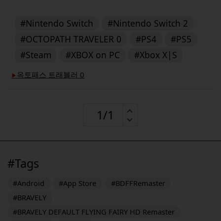
#Nintendo Switch
#Nintendo Switch 2
#OCTOPATH TRAVELER 0
#PS4
#PS5
#Steam
#XBOX on PC
#Xbox X|S
옥토패스 트래블러 0
▶︎
#Tags
#Android
#App Store
#BDFFRemaster
#BRAVELY
#BRAVELY DEFAULT FLYING FAIRY HD Remaster