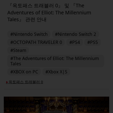
『옥토패스 트래블러 0』 및 『The
Adventures of Elliot: The Millennium
Tales』 관련 안내
#Nintendo Switch
#Nintendo Switch 2
#OCTOPATH TRAVELER 0
#PS4
#PS5
#Steam
#The Adventures of Elliot: The Millennium
Tales
#XBOX on PC
#Xbox X|S
옥토패스 트래블러 0
▶︎