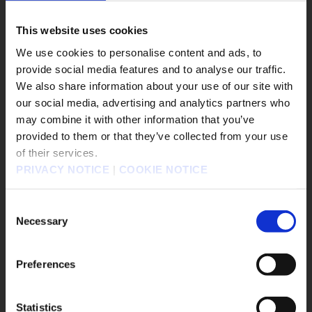
This website uses cookies
We use cookies to personalise content and ads, to
provide social media features and to analyse our traffic.
We also share information about your use of our site with
our social media, advertising and analytics partners who
may combine it with other information that you’ve
販売エリアを選択してください。
provided to them or that they’ve collected from your use
2025.07.31
of their services.
Please select a sales area.
PRIVACY NOTICE
|
COOKIE NOTICE
『옥토패스 트래블러 0』 오리지널 카드 게
請選擇語言與地區
임 소개
판매지역을 선택해주세요.
Consent
Necessary
Selection
#Nintendo Switch
#Nintendo Switch 2
#OCTOPATH TRAVELER 0
#PS4
#PS5
Preferences
#Steam
#XBOX on PC
#Xbox X|S
Statistics
옥토패스 트래블러 0