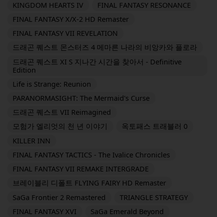
KINGDOM HEARTS IV
FINAL FANTASY RESONANCE
FINAL FANTASY X/X-2 HD Remaster
FINAL FANTASY VII REVELATION
드래곤 퀘스트 몬스터즈 4 메마른 나라의 비앙카와 플로라
드래곤 퀘스트 XI S 지나간 시간을 찾아서 - Definitive
Edition
Life is Strange: Reunion
PARANORMASIGHT: The Mermaid's Curse
드래곤 퀘스트 VII Reimagined
모험가 엘리엇의 천 년 이야기
옥토패스 트래블러 0
KILLER INN
FINAL FANTASY TACTICS - The Ivalice Chronicles
FINAL FANTASY VII REMAKE INTERGRADE
브레이블리 디폴트 FLYING FAIRY HD Remaster
SaGa Frontier 2 Remastered
TRIANGLE STRATEGY
FINAL FANTASY XVI
SaGa Emerald Beyond