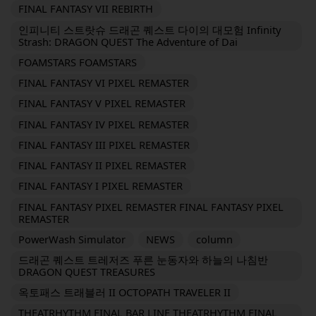
FINAL FANTASY VII REBIRTH
인피니티 스트랏슈 드래곤 퀘스트 다이의 대모험 Infinity
Strash: DRAGON QUEST The Adventure of Dai
FOAMSTARS FOAMSTARS
FINAL FANTASY VI PIXEL REMASTER
FINAL FANTASY V PIXEL REMASTER
FINAL FANTASY IV PIXEL REMASTER
FINAL FANTASY III PIXEL REMASTER
FINAL FANTASY II PIXEL REMASTER
FINAL FANTASY I PIXEL REMASTER
FINAL FANTASY PIXEL REMASTER FINAL FANTASY PIXEL
REMASTER
PowerWash Simulator
NEWS
column
드래곤 퀘스트 트레저즈 푸른 눈동자와 하늘의 나침반
DRAGON QUEST TREASURES
옥토패스 트래블러 II OCTOPATH TRAVELER II
THEATRHYTHM FINAL BAR LINE THEATRHYTHM FINAL