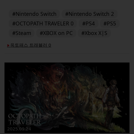
#Nintendo Switch
#Nintendo Switch 2
#OCTOPATH TRAVELER 0
#PS4
#PS5
#Steam
#XBOX on PC
#Xbox X|S
옥토패스 트래블러 0
▶︎
2025.09.24