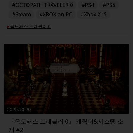
#OCTOPATH TRAVELER 0
#PS4
#PS5
#Steam
#XBOX on PC
#Xbox X|S
옥토패스 트래블러 0
▶︎
2025.10.20
『옥토패스 트래블러 0』 캐릭터&시스템 소
개 #2