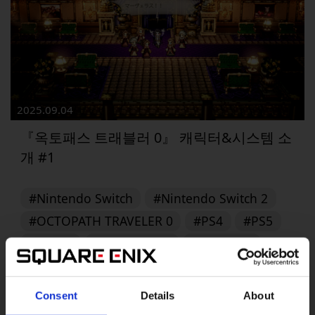
2025.09.04
『옥토패스 트래블러 0』 캐릭터&시스템 소
개 #1
#Nintendo Switch
#Nintendo Switch 2
#OCTOPATH TRAVELER 0
#PS4
#PS5
#Steam
#XBOX on PC
#Xbox X|S
옥토패스 트래블러 0
▶︎
Consent
Details
About