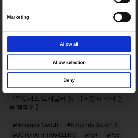
▶︎
OK
Marketing
Allow all
Allow selection
Deny
2025.07.31
『옥토패스 트래블러 0』【저장 데이터 연
동 캠페인】
#Nintendo Switch
#Nintendo Switch 2
#OCTOPATH TRAVELER 0
#PS4
#PS5