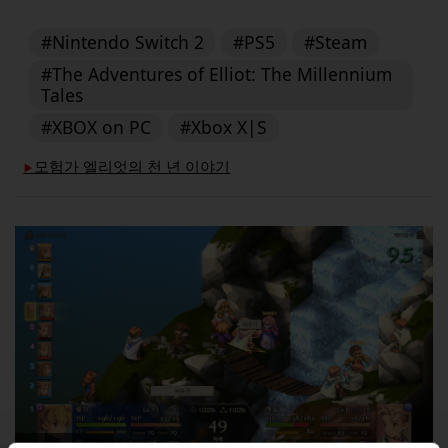
#Nintendo Switch 2
#PS5
#Steam
#The Adventures of Elliot: The Millennium
Tales
#XBOX on PC
#Xbox X|S
모험가 엘리엇의 천 년 이야기
▶︎
2026.06.17