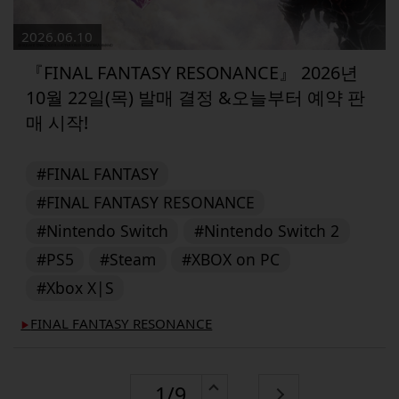
2026.06.10
『FINAL FANTASY RESONANCE』 2026년
10월 22일(목) 발매 결정 &오늘부터 예약 판
매 시작!
#FINAL FANTASY
#FINAL FANTASY RESONANCE
#Nintendo Switch
#Nintendo Switch 2
#PS5
#Steam
#XBOX on PC
#Xbox X|S
FINAL FANTASY RESONANCE
▶︎