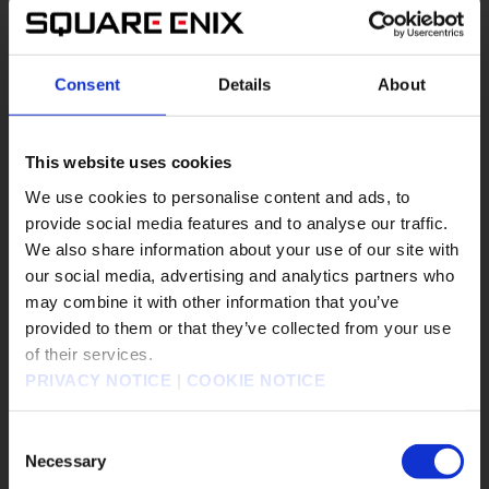
『FINAL FANTASY TACTICS - The Ivalice
Chronicles』 무료 업데이트로 「New
Consent
Details
About
Game +」 등 기능 추가, ...
This website uses cookies
#FINAL FANTASY TACTICS - The Ivalice
Chronicles
We use cookies to personalise content and ads, to
#Nintendo Switch
#Nintendo Switch2
provide social media features and to analyse our traffic.
We also share information about your use of our site with
#PS4
#PS5
#Steam
#Xbox X/S
our social media, advertising and analytics partners who
may combine it with other information that you’ve
FINAL FANTASY TACTICS - The Ivalice Chronicles
▶︎
販売エリアを選択してください。
provided to them or that they’ve collected from your use
of their services.
Please select a sales area.
PRIVACY NOTICE
|
COOKIE NOTICE
請選擇語言與地區
판매지역을 선택해주세요.
Consent
Necessary
Selection