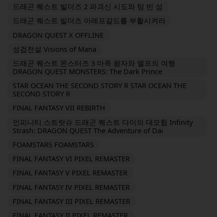
드래곤 퀘스트 빌더즈 2 파괴신 시도와 텅 빈 섬
드래곤 퀘스트 빌더즈 아레프갈드를 부활시켜라
DRAGON QUEST X OFFLINE
성검전설 Visions of Mana
드래곤 퀘스트 몬스터즈 3 마족 왕자와 엘프의 여행
DRAGON QUEST MONSTERS: The Dark Prince
STAR OCEAN THE SECOND STORY R STAR OCEAN THE
SECOND STORY R
FINAL FANTASY VII REBIRTH
인피니티 스트랏슈 드래곤 퀘스트 다이의 대모험 Infinity
Strash: DRAGON QUEST The Adventure of Dai
FOAMSTARS FOAMSTARS
FINAL FANTASY VI PIXEL REMASTER
FINAL FANTASY V PIXEL REMASTER
FINAL FANTASY IV PIXEL REMASTER
FINAL FANTASY III PIXEL REMASTER
FINAL FANTASY II PIXEL REMASTER