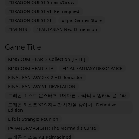
#DRAGON QUEST Smash/Grow
#DRAGON QUEST VII Reimagined
#DRAGON QUEST XII
#Epic Games Store
#EVENTS
#FANTASIAN Neo Dimension
Game Title
KINGDOM HEARTS Collection [I～III]
KINGDOM HEARTS IV
FINAL FANTASY RESONANCE
FINAL FANTASY X/X-2 HD Remaster
FINAL FANTASY VII REVELATION
드래곤 퀘스트 몬스터즈 4 메마른 나라의 비앙카와 플로라
드래곤 퀘스트 XI S 지나간 시간을 찾아서 - Definitive
Edition
Life is Strange: Reunion
PARANORMASIGHT: The Mermaid's Curse
드래곤 퀘스트 VII Reimagined