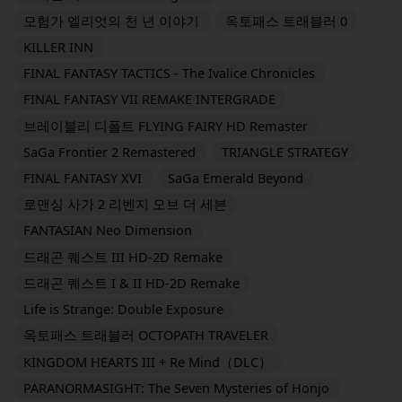
모험가 엘리엇의 천 년 이야기
옥토패스 트래블러 0
KILLER INN
FINAL FANTASY TACTICS - The Ivalice Chronicles
FINAL FANTASY VII REMAKE INTERGRADE
브레이블리 디폴트 FLYING FAIRY HD Remaster
SaGa Frontier 2 Remastered
TRIANGLE STRATEGY
FINAL FANTASY XVI
SaGa Emerald Beyond
로맨싱 사가 2 리벤지 오브 더 세븐
FANTASIAN Neo Dimension
드래곤 퀘스트 III HD-2D Remake
드래곤 퀘스트 I & II HD-2D Remake
Life is Strange: Double Exposure
옥토패스 트래블러 OCTOPATH TRAVELER
KINGDOM HEARTS III + Re Mind（DLC）
PARANORMASIGHT: The Seven Mysteries of Honjo