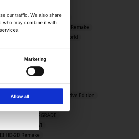
se our traffic. We also share
ster
#CCFFVIIR
#Demo
ers who may combine it with
DRAGON QUEST I and II HD-2D Remake
 services.
 MONSTERS: The Withered World
mes Store
#EVENTS
Marketing
ANTASY X/X-2 HD Remaster
S 지나간 시간을 찾아서 - Definitive Edition
Allow all
모험가 엘리엇의 천 년 이야기
 VII REMAKE INTERGRADE
FINAL FANTASY XVI
I HD-2D Remake