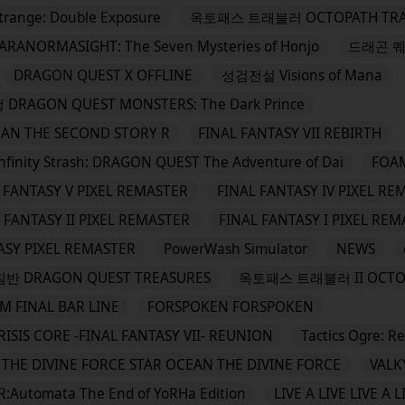
 Strange: Double Exposure
옥토패스 트래블러 OCTOPATH TRA
ARANORMASIGHT: The Seven Mysteries of Honjo
드래곤 퀘
DRAGON QUEST X OFFLINE
성검전설 Visions of Mana
ON QUEST MONSTERS: The Dark Prince
EAN THE SECOND STORY R
FINAL FANTASY VII REBIRTH
Strash: DRAGON QUEST The Adventure of Dai
FOA
 FANTASY V PIXEL REMASTER
FINAL FANTASY IV PIXEL RE
 FANTASY II PIXEL REMASTER
FINAL FANTASY I PIXEL RE
ASY PIXEL REMASTER
PowerWash Simulator
NEWS
RAGON QUEST TREASURES
옥토패스 트래블러 II OCTOPA
M FINAL BAR LINE
FORSPOKEN FORSPOKEN
RISIS CORE -FINAL FANTASY VII- REUNION
Tactics Ogre: R
THE DIVINE FORCE STAR OCEAN THE DIVINE FORCE
VALK
R:Automata The End of YoRHa Edition
LIVE A LIVE LIVE A L