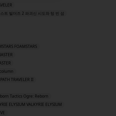
VELER
스트 빌더즈 2 파괴신 시도와 텅 빈 섬
MSTARS FOAMSTARS
MASTER
MASTER
column
TH TRAVELER II
eborn Tactics Ogre: Reborn
YRIE ELYSIUM VALKYRIE ELYSIUM
IVE