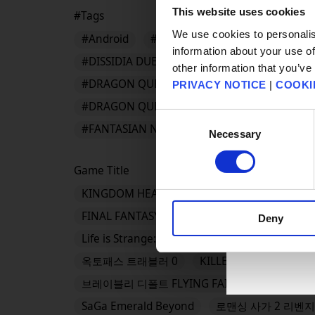
This website uses cookies
#Tags
We use cookies to personalis
#Android
#App Store
#BDFFRemaster
information about your use of
#DISSIDIA DUELLUM FINAL FANTASY
#DR
other information that you’ve
#DRAGON QUEST III HD-2D Remake
#DRA
PRIVACY NOTICE
|
COOKI
#DRAGON QUEST Smash/Grow
#DRAGON 
Consent
#FANTASIAN Neo Dimension
Necessary
Selection
Game Title
KINGDOM HEARTS Collection [I～III]
KING
FINAL FANTASY VII REVELATION
드래곤 퀘
Deny
Life is Strange: Reunion
PARANORMASIGHT:
옥토패스 트래블러 0
KILLER INN
FINAL 
브레이블리 디폴트 FLYING FAIRY HD Remaster
SaGa Emerald Beyond
로맨싱 사가 2 리벤지