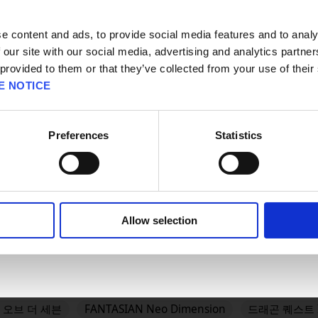
請選擇語言與地區
판매지역을 선택해주세요.
e content and ads, to provide social media features and to analy
#BRAVELY
#BRAVELY DEFAULT FLYING FAIRY HD Rema
 our site with our social media, advertising and analytics partn
AGON QUEST
#DRAGON QUEST I & II HD-2D Remake
#
 provided to them or that they’ve collected from your use of their
GON QUEST MONSTERS: The Dark Prince
#DRAGON QUEST
E NOTICE
QUEST VII Reimagined
#DRAGON QUEST XII
#Epic Ga
Preferences
Statistics
OK
DOM HEARTS IV
FINAL FANTASY RESONANCE
FINAL F
스트 몬스터즈 4 메마른 나라의 비앙카와 플로라
드래곤 퀘스트 XI 
Allow selection
 The Mermaid's Curse
드래곤 퀘스트 VII Reimagined
FANTASY TACTICS - The Ivalice Chronicles
FINAL FANTASY
SaGa Frontier 2 Remastered
TRIANGLE STRATEGY
 오브 더 세븐
FANTASIAN Neo Dimension
드래곤 퀘스트 II