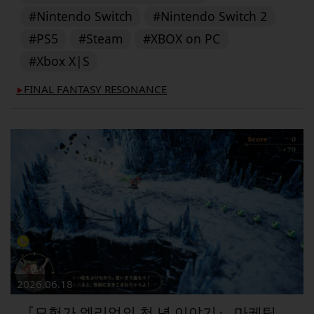
#Nintendo Switch
#Nintendo Switch 2
#PS5
#Steam
#XBOX on PC
#Xbox X|S
FINAL FANTASY RESONANCE
▶︎
2026.06.18
『모험가 엘리엇의 천 년 이야기』 마케팅