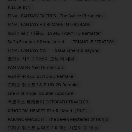
KILLER INN
FINAL FANTASY TACTICS - The Ivalice Chronicles
FINAL FANTASY VII REMAKE INTERGRADE
브레이블리 디폴트 FLYING FAIRY HD Remaster
SaGa Frontier 2 Remastered
TRIANGLE STRATEGY
FINAL FANTASY XVI
SaGa Emerald Beyond
로맨싱 사가 2 리벤지 오브 더 세븐
FANTASIAN Neo Dimension
드래곤 퀘스트 III HD-2D Remake
드래곤 퀘스트 I & II HD-2D Remake
Life is Strange: Double Exposure
옥토패스 트래블러 OCTOPATH TRAVELER
KINGDOM HEARTS III + Re Mind（DLC）
PARANORMASIGHT: The Seven Mysteries of Honjo
드래곤 퀘스트 빌더즈 2 파괴신 시도와 텅 빈 섬