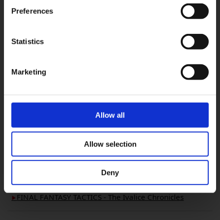
Preferences
Statistics
OK
2026.06.17
Marketing
『FINAL FANTASY TACTICS - The Ivalice
Chronicles』 무료 업데이트로 「New
Game +」 등 기능 추가, ...
Allow all
#FINAL FANTASY TACTICS - The Ivalice
Allow selection
Chronicles
#Nintendo Switch
#Nintendo Switch2
Deny
#PS4
#PS5
#Steam
#Xbox X/S
FINAL FANTASY TACTICS - The Ivalice Chronicles
▶︎