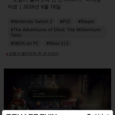
자료 | 2026년 6월 18일
#Nintendo Switch 2
#PS5
#Steam
#The Adventures of Elliot: The Millennium
Tales
#XBOX on PC
#Xbox X|S
모험가 엘리엇의 천 년 이야기
▶︎