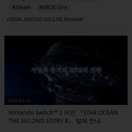
#Steam
#XBOX One
FINAL FANTASY X/X-2 HD Remaster
▶︎
2026.07.16
Nintendo Switch™ 2 버전 『STAR OCEAN
THE SECOND STORY R』 발매 안내