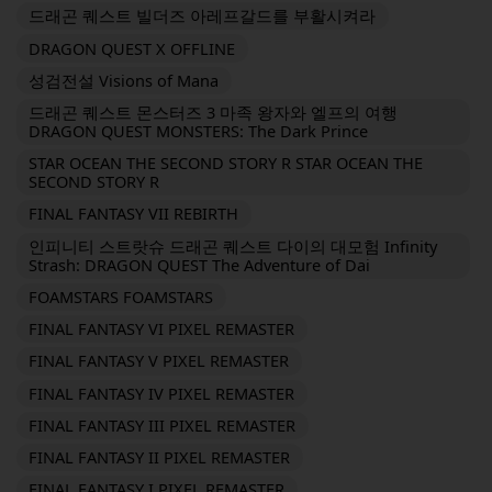
드래곤 퀘스트 빌더즈 아레프갈드를 부활시켜라
DRAGON QUEST X OFFLINE
성검전설 Visions of Mana
드래곤 퀘스트 몬스터즈 3 마족 왕자와 엘프의 여행
DRAGON QUEST MONSTERS: The Dark Prince
STAR OCEAN THE SECOND STORY R STAR OCEAN THE
SECOND STORY R
FINAL FANTASY VII REBIRTH
인피니티 스트랏슈 드래곤 퀘스트 다이의 대모험 Infinity
Strash: DRAGON QUEST The Adventure of Dai
FOAMSTARS FOAMSTARS
FINAL FANTASY VI PIXEL REMASTER
FINAL FANTASY V PIXEL REMASTER
FINAL FANTASY IV PIXEL REMASTER
FINAL FANTASY III PIXEL REMASTER
FINAL FANTASY II PIXEL REMASTER
FINAL FANTASY I PIXEL REMASTER