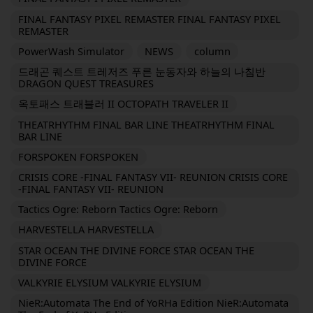
FINAL FANTASY PIXEL REMASTER FINAL FANTASY PIXEL
REMASTER
PowerWash Simulator
NEWS
column
드래곤 퀘스트 트레저즈 푸른 눈동자와 하늘의 나침반
DRAGON QUEST TREASURES
옥토패스 트래블러 II OCTOPATH TRAVELER II
THEATRHYTHM FINAL BAR LINE THEATRHYTHM FINAL
BAR LINE
FORSPOKEN FORSPOKEN
CRISIS CORE -FINAL FANTASY VII- REUNION CRISIS CORE
-FINAL FANTASY VII- REUNION
Tactics Ogre: Reborn Tactics Ogre: Reborn
HARVESTELLA HARVESTELLA
STAR OCEAN THE DIVINE FORCE STAR OCEAN THE
DIVINE FORCE
VALKYRIE ELYSIUM VALKYRIE ELYSIUM
NieR:Automata The End of YoRHa Edition NieR:Automata