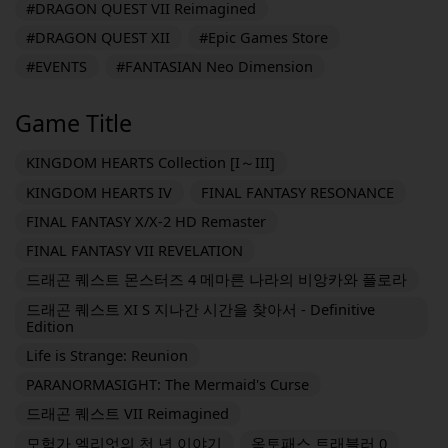
#DRAGON QUEST VII Reimagined
#DRAGON QUEST XII
#Epic Games Store
#EVENTS
#FANTASIAN Neo Dimension
Game Title
KINGDOM HEARTS Collection [I～III]
KINGDOM HEARTS IV
FINAL FANTASY RESONANCE
FINAL FANTASY X/X-2 HD Remaster
FINAL FANTASY VII REVELATION
드래곤 퀘스트 몬스터즈 4 메마른 나라의 비앙카와 플로라
드래곤 퀘스트 XI S 지나간 시간을 찾아서 - Definitive
Edition
Life is Strange: Reunion
PARANORMASIGHT: The Mermaid's Curse
드래곤 퀘스트 VII Reimagined
모험가 엘리엇의 천 년 이야기
옥토패스 트래블러 0