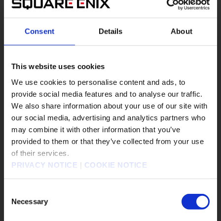
2026.06.18
Consent
Details
About
『모험가 엘리엇의 천 년 이야기』 오늘 발
매!
This website uses cookies
#Nintendo Switch 2
#PS5
#Steam
We use cookies to personalise content and ads, to
provide social media features and to analyse our traffic.
#The Adventures of Elliot: The Millennium
We also share information about your use of our site with
Tales
our social media, advertising and analytics partners who
#XBOX on PC
#Xbox X|S
may combine it with other information that you’ve
販売エリアを選択してください。
provided to them or that they’ve collected from your use
모험가 엘리엇의 천 년 이야기
▶︎
of their services.
Please select a sales area.
PRIVACY NOTICE
|
COOKIE NOTICE
請選擇語言與地區
판매지역을 선택해주세요.
Consent
Necessary
Selection