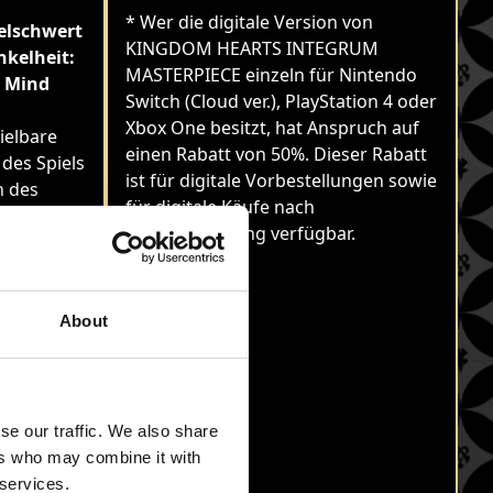
* Wer die digitale Version von
elschwert
KINGDOM HEARTS INTEGRUM
nkelheit:
MASTERPIECE einzeln für Nintendo
e Mind
Switch (Cloud ver.), PlayStation 4 oder
Xbox One besitzt, hat Anspruch auf
ielbare
einen Rabatt von 50%. Dieser Rabatt
 des Spiels
ist für digitale Vorbestellungen sowie
n des
für digitale Käufe nach
 der
Veröffentlichung verfügbar.
te dieser
dem ersten
ollversion
About
von
Mind (DLC)
h (Cloud
se our traffic. We also share
box One
ers who may combine it with
inen
 services.