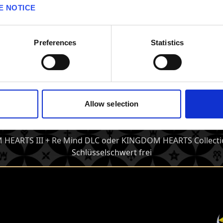
Rabatt von 50%. Dieser Raba
E NOTICE
digitale Vorbestellungen s
digitale Käufe nach Veröff
verfügbar.
Preferences
Statistics
Allow selection
 ein plattform-exklusives Schl
HEARTS III + Re Mind DLC oder KINGDOM HEARTS Collection [
Schlüsselschwert frei