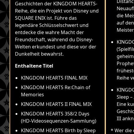
Distanc
Geschichten der KINGDOM HEARTS-
Neuaufl
Reihe, die ein Projekt von Disney und
die Mei
SQUARE ENIX ist. Führe das
auf den
legendäre Schlüsselschwert und
Meister
entdecke die wahre Macht der
Freundschaft, während du Disney-
KINGDO
Welten erkundest und diese vor der
(Spielfi
Dunkelheit bewahrst.
geheimn
Prophet
Enthaltene Titel
frühest
KINGDOM HEARTS FINAL MIX
Reihe v
KINGDOM HEARTS Re:Chain of
KINGDO
Memories
Sleep –
KINGDOM HEARTS II FINAL MIX
Eine ku
Geschi
KINGDOM HEARTS 358/2 Days
III ankn
(HD-Videosequenzen-Sammlung)
KINGDOM HEARTS Birth by Sleep
* Wer die 