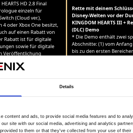
HEARTS HD 2.8 Final
Rette mit deinem Schlüss
rologue einzeln für
Disney-Welten vor der Du
witch (Cloud ver.),
KINGDOM HEARTS III + R
n 4 oder Xbox One besitzt,
(DLC) Demo
uch auf einen Rabatt von
* Die Demo enthält zwei sp
r Rabatt ist für digitale
Abschnitte: (1) vom Anfang
ungen sowie für digitale
bis zu den ersten Bereiche
h Veröffentlichung
Olymp und (2) vom Anfang
Spielzeugkiste bis zur Hälf
Welt. (Speicherdaten aus 
Abschnitt können auf die V
übertragen werden.)
Details
* Wer die digitale Version 
KINGDOM HEARTS III + Re 
einzeln für Nintendo Switc
e content and ads, to provide social media features and to analy
ver.), PlayStation 4 oder X
 our site with our social media, advertising and analytics partn
besitzt, hat Anspruch auf e
 provided to them or that they’ve collected from your use of their