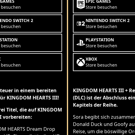
 GAMES
EPIC GAMES
e besuchen
Store besuchen
ENDO SWITCH 2
NINTENDO SWITCH 2
e besuchen
Store besuchen
STATION
PLAYSTATION
e besuchen
Store besuchen
X
XBOX
e besuchen
Store besuchen
teuer in einem bereiten
KINGDOM HEARTS III + R
für KINGDOM HEARTS III!
(DLC) ist der Abschluss ei
Kapitels der Reihe.
rei Titel, die auf KINGDOM
I vorbereiten:
Sora begibt sich zusamme
Donald Duck und Goofy auf
M HEARTS Dream Drop
Reise, um die böswillige O