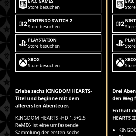
EPIC GAMES
EPIC
Store besuchen
Stor
NINTENDO SWITCH 2
NINT
Store besuchen
Stor
PLAYSTATION
PLAY
Store besuchen
Stor
XBOX
XBO
Store besuchen
Stor
Erlebe sechs KINGDOM HEARTS-
Drei Aben
Titel und beginne mit dem
den Weg 
allerersten Abenteuer.
Enthält d
KINGDOM HEARTS -HD 1.5+2.5
HEARTS II
ReMIX- ist eine umfassende
KINGDO
Sammlung der ersten sechs