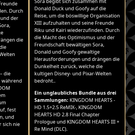
Sora begibt sich zusammen mit
 Freunde
Donald Duck und Goofy auf die
den. Durch
Reise, um die böswillige Organisation
 und der
XIII aufzuhalten und seine Freunde
Sora,
Riku und Kairi wiederzufinden. Durch
ge
die Macht des Optimismus und der
ängen die
Freundschaft bewältigen Sora,
die
Donald und Goofy gewaltige
-Welten
Herausforderungen und drängen die
Dunkelheit zurück, welche die
– die
kultigen Disney- und Pixar-Welten
ch während
bedroht..
GDOM
Ein unglaubliches Bundle aus drei
sem
Sammlungen:
KINGDOM HEARTS -
zum
HD 1.5+2.5 ReMIX-, KINGDOM
f, fest
HEARTS HD 2.8 Final Chapter
en, und
Prologue und KINGDOM HEARTS III +
 sich nie
Re Mind (DLC).