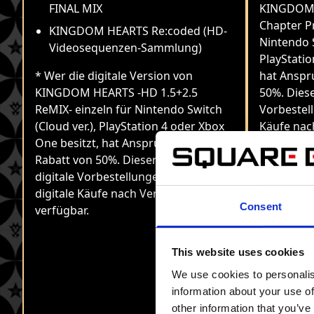
FINAL MIX
KINGDOM 
Chapter P
KINGDOM HEARTS Re:coded (HD-
Nintendo S
Videosequenzen-Sammlung)
PlayStatio
* Wer die digitale Version von
hat Anspr
KINGDOM HEARTS -HD 1.5+2.5
50%. Diese
ReMIX- einzeln für Nintendo Switch
Vorbestell
(Cloud ver.), PlayStation 4 oder Xbox
Käufe nac
One besitzt, hat Anspruch auf einen
verfügbar.
Rabatt von 50%. Dieser Rabatt ist für
digitale Vorbestellungen sowie für
digitale Käufe nach Veröffentlichung
Consent
verfügbar.
This website uses cookies
We use cookies to personalis
information about your use of
other information that you’ve