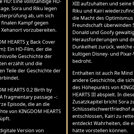
e HD: Eine vollständige HD-
XIII aufzuhalten und seine
age. Sora und Riku legen
Riku und Kairi wiederzufin
sterprüfung ab, um sich
die Macht des Optimismus
 finalen Kampf gegen
Freundschaft überwinden 
 Xehanort vorzubereiten.
Donald und Goofy gewalti
Herausforderungen und dr
M HEARTS χ Back Cover
Dunkelheit zurück, welche 
lm): Ein HD-Film, der die
kultigen Disney- und Pixar
isvolle Geschichte der
bedroht.
en erzählt und die
en Teile der Geschichte der
Enthalten ist auch Re Mind 
erbindet.
andere Geschichte, die si
des Höhepunkts von KIN
M HEARTS 0.2 Birth by
HEARTS III abspielt. In die
 A fragmentary passage –:
Zusatzkapitel bricht Sora 
rze Episode, die an die
Schlüsselschwertfriedhof au
chte von KINGDOM HEARTS
entschlossen, Kairi zu rett
üpft.
entdeckt Wahrheiten, die er
digitale Version von
hätte vorstellen können.