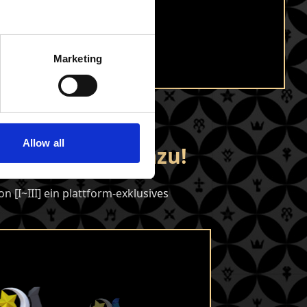
tt ist für
owie für
entlichung
Marketing
Allow all
üsselschwert dazu!
I~III] ein plattform-exklusives