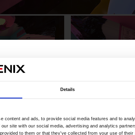
Details
販売エリアを選択してください。
Please select a sales area.
請選擇語言與地區
판매지역을 선택해주세요.
e content and ads, to provide social media features and to analy
 our site with our social media, advertising and analytics partn
 provided to them or that they’ve collected from your use of their