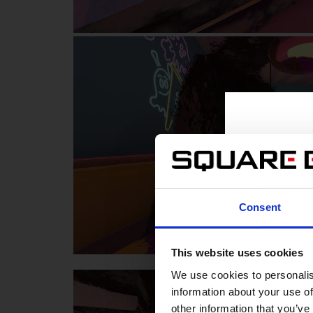
Consent
This website uses cookies
We use cookies to personalis
information about your use of
other information that you’ve