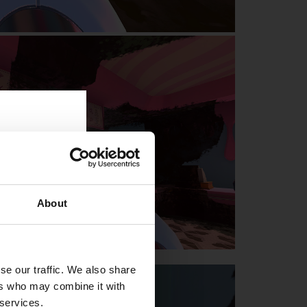
About
se our traffic. We also share
ers who may combine it with
 services.