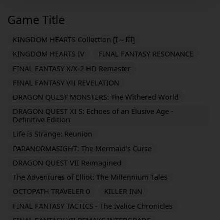
Game Title
KINGDOM HEARTS Collection [I～III]
KINGDOM HEARTS IV
FINAL FANTASY RESONANCE
FINAL FANTASY X/X-2 HD Remaster
FINAL FANTASY VII REVELATION
DRAGON QUEST MONSTERS: The Withered World
DRAGON QUEST XI S: Echoes of an Elusive Age -
Definitive Edition
Life is Strange: Reunion
PARANORMASIGHT: The Mermaid's Curse
DRAGON QUEST VII Reimagined
The Adventures of Elliot: The Millennium Tales
OCTOPATH TRAVELER 0
KILLER INN
FINAL FANTASY TACTICS - The Ivalice Chronicles
FINAL FANTASY VII REMAKE INTERGRADE