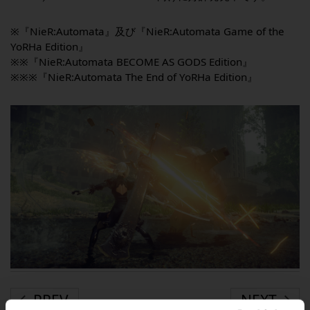
※『NieR:Automata』及び『NieR:Automata Game of the
YoRHa Edition』
※※『NieR:Automata
BECOME
AS
GODS
Edition』
※※※『NieR:Automata The End of YoRHa Edition』
PREV
NEXT