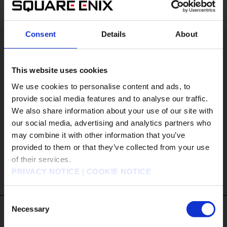
Consent
Details
About
NieR:Automata The End of YoRHa
Edition
This website uses cookies
We use cookies to personalise content and ads, to
ジャンル
アクションRPG
provide social media features and to analyse our traffic.
プレイ人数
1人
We also share information about your use of our site with
発売日
2022/10/6
our social media, advertising and analytics partners who
may combine it with other information that you’ve
対応機種
Nintendo Switch
販売エリアを選択してください。
provided to them or that they’ve collected from your use
of their services.
Please select a sales area.
MORE DETAILS
PRIVACY NOTICE
|
COOKIE NOTICE
請選擇語言與地區
판매지역을 선택해주세요.
Consent
Necessary
Selection
#Tags