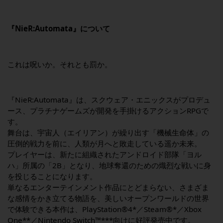
_
『
NieR:Automata
』について
これは呪いか。それとも罰か。
『NieR:Automata』は、スクウェア・エニックスがプロデュ
ース、プラチナゲームズが開発を手掛けるアクションRPGで
す。
舞台は、宇宙人（エイリアン）が繰り出す「機械生命体」の
圧倒的戦力を前に、人類が月へと敗走している遥か未来。
プレイヤーは、新たに組織されたアンドロイド部隊「ヨル
ハ」所属の「2B」となり、地球奪還のための熾烈な戦いに身
を投じることになります。
単なるエンターテインメント作品にとどまらない、さまざま
な感情をかき立てる物語を、美しいオープンワールドの世界
で体験できる本作は、PlayStation®4*／Steam®*／Xbox
One**／Nintendo Switch™***向けに好評発売中です。