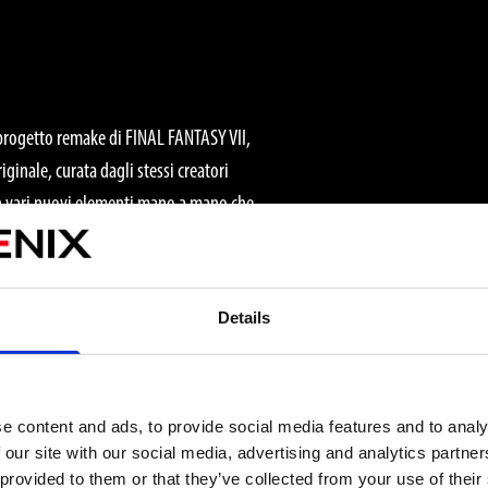
 progetto remake di FINAL FANTASY VII,
iginale, curata dagli stessi creatori
con vari nuovi elementi mano a mano che
ppo verso la città dei Cetra del FINAL
Details
e content and ads, to provide social media features and to analy
 our site with our social media, advertising and analytics partn
 provided to them or that they’ve collected from your use of their