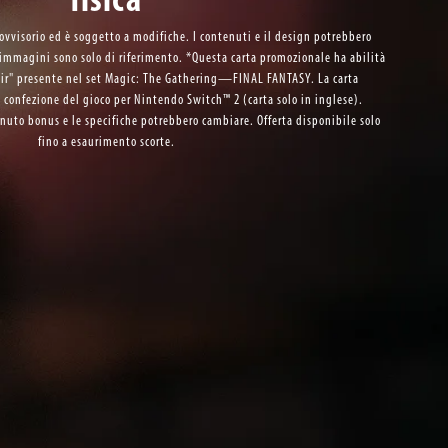
rovvisorio ed è soggetto a modifiche. I contenuti e il design potrebbero
e immagini sono solo di riferimento. *Questa carta promozionale ha abilità
Fair" presente nel set Magic: The Gathering—FINAL FANTASY. La carta
 confezione del gioco per Nintendo Switch™ 2 (carta solo in inglese).
enuto bonus e le specifiche potrebbero cambiare. Offerta disponibile solo
fino a esaurimento scorte.