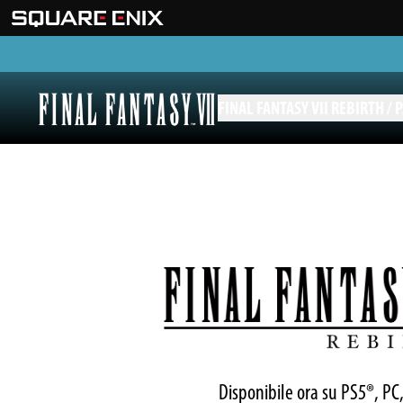
FINAL FANTASY VII REBIRTH /
Final Fantasy 7 Rebirth logo
Disponibile ora su PS5®, PC