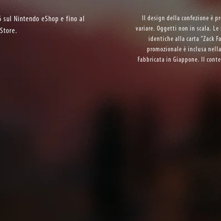
26 sul Nintendo eShop e fino al
Il design della confezione è p
variare. Oggetti non in scala. L
Store.
identiche alla carta "Zack 
promozionale è inclusa nella
Fabbricata in Giappone. Il cont