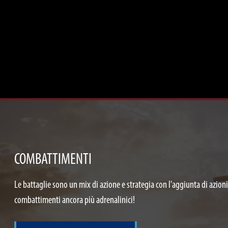
COMBATTIMENTI
Le battaglie sono un mix di azione e strategia con l'aggiunta di azioni
combattimenti ancora più adrenalinici!