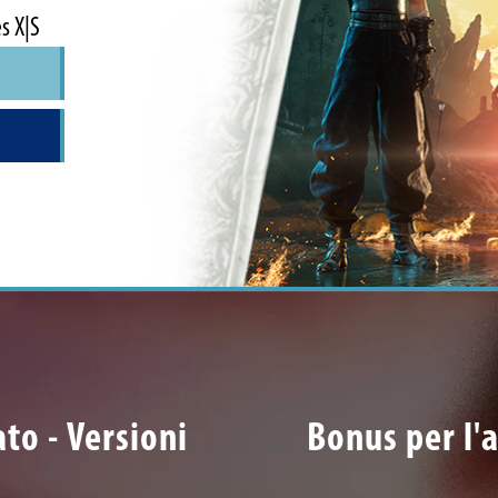
s X|S
to - Versioni
Bonus per l'