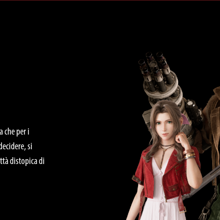
a che per i
decidere, si
ttà distopica di