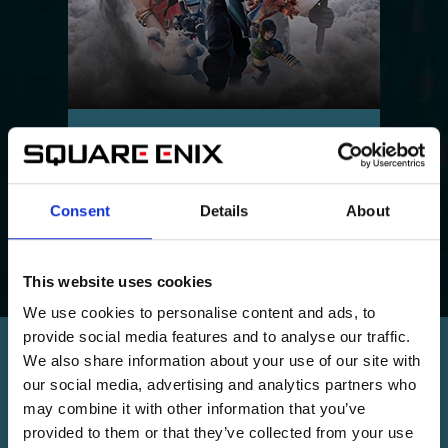
FINAL FANTASY VII REVELATION
Le 3e opus de la trilogie de FFVII Remake
Consent
Details
About
This website uses cookies
We use cookies to personalise content and ads, to
provide social media features and to analyse our traffic.
We also share information about your use of our site with
AUTRES TITRES DU MÊME UNIVERS
our social media, advertising and analytics partners who
may combine it with other information that you’ve
provided to them or that they’ve collected from your use