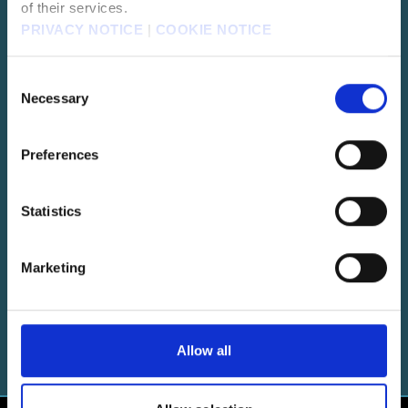
of their services.
PRIVACY NOTICE
|
COOKIE NOTICE
CRISIS CORE -FINAL FANTASY VII-
Consent
REUNION
Necessary
Selection
Le prologue de FFVII consacré à l'histoire de Zack
Fair
Preferences
Statistics
FINAL FANTASY VII EVER CRISIS
Une version alternative de la trame temporelle de
Marketing
FFVII
Allow all