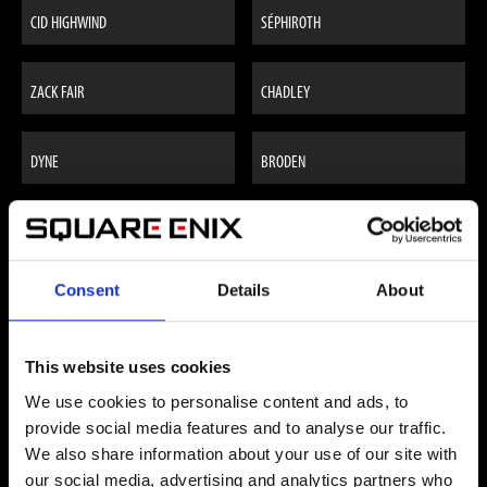
CID HIGHWIND
SÉPHIROTH
ZACK FAIR
CHADLEY
DYNE
BRODEN
DIO
DOCTEUR SHEIRAN
Consent
Details
About
CAPTAINE TITOV
ELENA
This website uses cookies
CISSNEI
BUGENHAGEN
We use cookies to personalise content and ads, to
provide social media features and to analyse our traffic.
RUFUS SHINRA
TSENG
We also share information about your use of our site with
our social media, advertising and analytics partners who