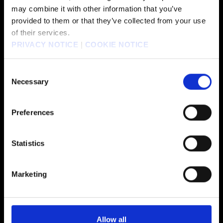
may combine it with other information that you’ve
PROFESSOR HOJO
JOHNNY
provided to them or that they’ve collected from your use
of their services.
PRIVACY NOTICE
|
COOKIE NOTICE
JOUER À LA DÉMO
Consent
Necessary
NOUVEAU CONTENU DISPONIBLE
Selection
PS5
NINTENDO SWITCH 2
XBOX SERIES X|S
PLAYSTATION
NINTENDO
XBOX
Preferences
Statistics
Marketing
Allow all