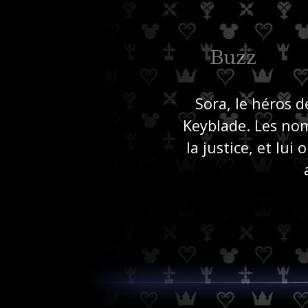
ody
Buzz
Sora, le héros d
Keyblade. Les nom
la justice, et lui