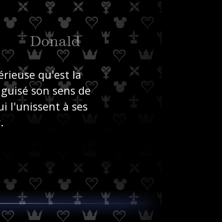
Donald
Di
érieuse qu'est la
iguisé son sens de
ui l'unissent à ses
.