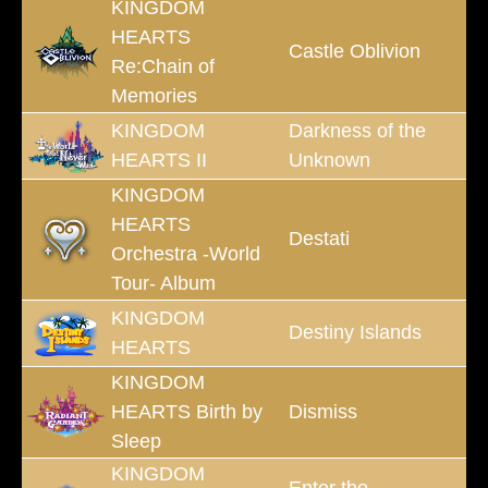
KINGDOM
HEARTS
Castle Oblivion
Re:Chain of
Memories
KINGDOM
Darkness of the
HEARTS II
Unknown
KINGDOM
HEARTS
Destati
Orchestra -World
Tour- Album
KINGDOM
Destiny Islands
HEARTS
KINGDOM
HEARTS Birth by
Dismiss
Sleep
KINGDOM
Enter the