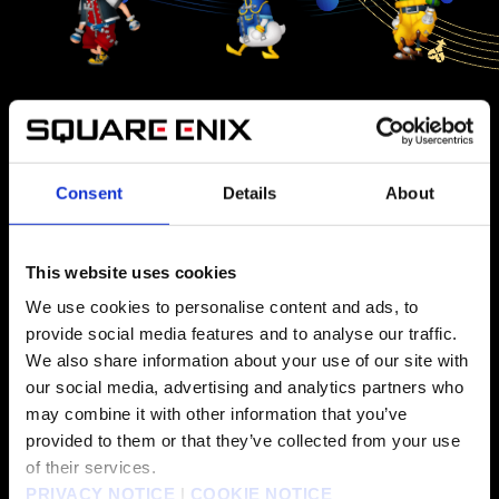
Erlebe die Musik von
Consent
Details
About
KINGDOM HEARTS
wie nie zuvor!
This website uses cookies
We use cookies to personalise content and ads, to
provide social media features and to analyse our traffic.
We also share information about your use of our site with
our social media, advertising and analytics partners who
ENTHÄLT 140+ LIEDER
may combine it with other information that you’ve
provided to them or that they’ve collected from your use
of their services.
PRIVACY NOTICE
|
COOKIE NOTICE