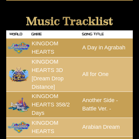
Music Tracklist
WORLD
GAME
SONG TITLE
KINGDOM
A Day in Agrabah
HEARTS
KINGDOM
HEARTS 3D
All for One
[Dream Drop
Distance]
KINGDOM
Another Side -
HEARTS 358/2
Battle Ver. -
Days
KINGDOM
Arabian Dream
HEARTS