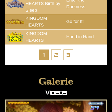
HEARTS Birth by
Darkness
Sleep
KINGDOM
Go for It!
HEARTS
KINGDOM
Hand in Hand
HEARTS
1
2
3
Galerie
VIDEOS