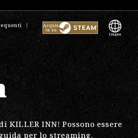
equenti
Acquis
ta su
Lingua
n
ne di KILLER INN! Possono essere
 guida per lo streaming
.