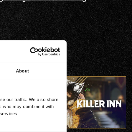
e
About
se our traffic. We also share
ers who may combine it with
 services.