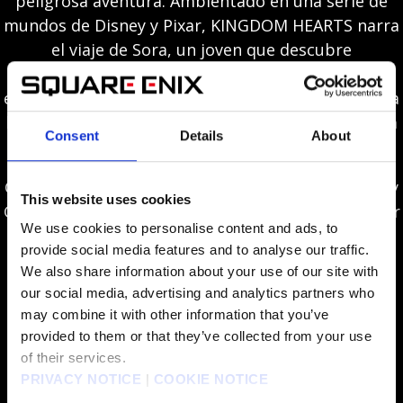
peligrosa aventura. Ambientado en una serie de
mundos de Disney y Pixar, KINGDOM HEARTS narra
el viaje de Sora, un joven que descubre
inesperadamente que posee un poder
espectacular. Con la ayuda de Donald y Goofy, Sora
lucha para evitar que una fuerza maligna conocida
Consent
Details
About
como los sincorazón invada todo el universo.
Guiados por el poder de la amistad, Sora, Donald y
This website uses cookies
Goofy unen fuerzas con personajes de Disney-Pixar
We use cookies to personalise content and ads, to
nuevos y ya conocidos para superar enormes
provide social media features and to analyse our traffic.
desafíos y plantarle cara a la oscuridad que se
We also share information about your use of our site with
cierne sobre sus mundos.
our social media, advertising and analytics partners who
may combine it with other information that you’ve
Nuevos mundos de Disney / Pixar: Monstruos
provided to them or that they’ve collected from your use
S.A., Toy Story, Enredados, Frozen, Piratas del
of their services.
Caribe, Big Hero 6 ¡y más!
PRIVACY NOTICE
|
COOKIE NOTICE